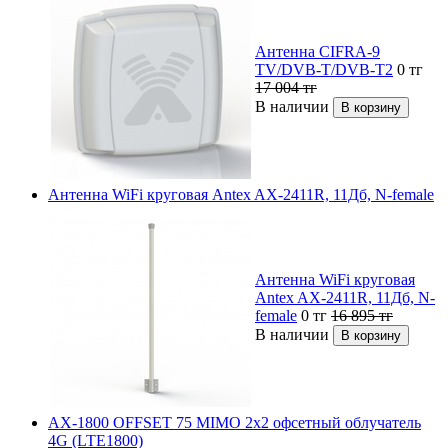
Антенна CIFRA-9
TV/DVB-T/DVB-T2
0
тг
17 004
тг
В наличии
Антенна WiFi круговая Antex AX-2411R, 11Дб, N-female
Антенна WiFi круговая
Antex AX-2411R, 11Дб, N-
female
0
тг
16 895
тг
В наличии
AX-1800 OFFSET 75 MIMO 2x2 офсетный облучатель
4G (LTE1800)