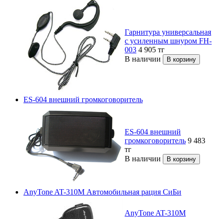
Гарнитура универсальная
с усиленным шнуром FH-
003
4 905
тг
В наличии
ES-604 внешний громкоговоритель
ES-604 внешний
громкоговоритель
9 483
тг
В наличии
AnyTone AT-310M Автомобильная рация СиБи
AnyTone AT-310M