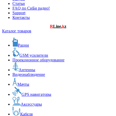
Статьи
FAQ по СиБи радио!
Support
Контакты
R
Line.
k
z
Каталог товаров
Рации
GSM усилители
Проекционное оборудование
Антенны
Видеонаблюдение
Мачты
GPS навигаторы
Аксессуары
Кабеля