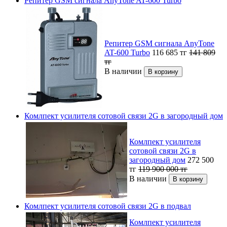
Репитер GSM сигнала AnyTone AT-600 Turbo
Репитер GSM сигнала AnyTone
AT-600 Turbo
116 685
тг
141 809
тг
В наличии
Комлпект усилителя сотовой связи 2G в загородный дом
Комлпект усилителя
сотовой связи 2G в
загородный дом
272 500
тг
119 900 000
тг
В наличии
Комлпект усилителя сотовой связи 2G в подвал
Комлпект усилителя