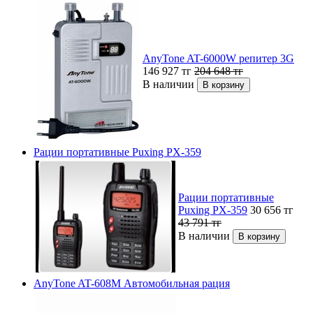
AnyTone AT-6000W репитер 3G
146 927
тг
204 648
тг
В наличии
Рации портативные Puxing PX-359
Рации портативные
Puxing PX-359
30 656
тг
43 791
тг
В наличии
AnyTone AT-608M Автомобильная рация