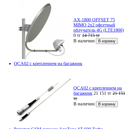
AX-1800 OFFSET 75
MIMO 2x2 офсетный
облучатель 4G (LTE1800)
0
тг
14 715
тг
В наличии
QCA02 с креплением на багажник
QCA02 с креплением на
багажник
21 151
тг
21 151
тг
В наличии