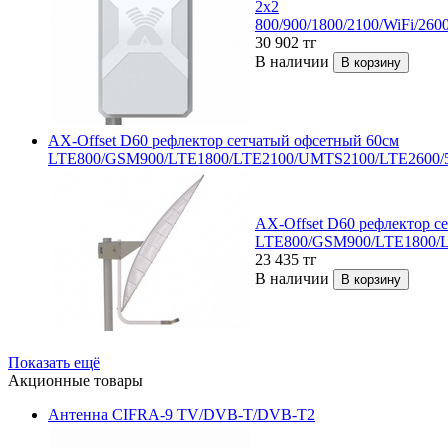
2x2
800/900/1800/2100/WiFi/260
30 902
тг
В наличии
AX-Offset D60 рефлектор сетчатый офсетный 60см
LTE800/GSM900/LTE1800/LTE2100/UMTS2100/LTE2600/
AX-Offset D60 рефлектор с
LTE800/GSM900/LTE1800/
23 435
тг
В наличии
Показать ещё
Акционные товары
Антенна CIFRA-9 TV/DVB-T/DVB-T2