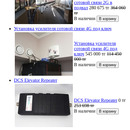
сотовой связи 2G в
подвал
280 675
тг
364 060
тг
В наличии
Установка усилителя сотовой связи 4G под ключ
Установка усилителя
сотовой связи 4G под
ключ
545 000
тг
114 450
000
тг
В наличии
DCS Elevator Repeater
DCS Elevator Repeater
0
тг
253 698
тг
В наличии