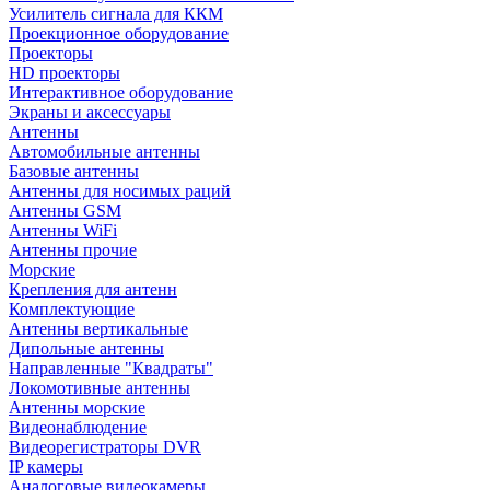
Усилитель сигнала для ККМ
Проекционное оборудование
Проекторы
HD проекторы
Интерактивное оборудование
Экраны и аксессуары
Антенны
Автомобильные антенны
Базовые антенны
Антенны для носимых раций
Антенны GSM
Антенны WiFi
Антенны прочие
Морские
Крепления для антенн
Комплектующие
Антенны вертикальные
Дипольные антенны
Направленные "Квадраты"
Локомотивные антенны
Антенны морские
Видеонаблюдение
Видеорегистраторы DVR
IP камеры
Аналоговые видеокамеры