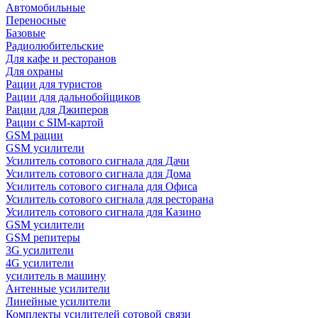
Автомобильные
Переносные
Базовые
Радиолюбительские
Для кафе и ресторанов
Для охраны
Рации для туристов
Рации для дальнобойщиков
Рации для Джиперов
Рации с SIM-картой
GSM рации
GSM усилители
Усилитель сотового сигнала для Дачи
Усилитель сотового сигнала для Дома
Усилитель сотового сигнала для Офиса
Усилитель сотового сигнала для ресторана
Усилитель сотового сигнала для Казино
GSM усилители
GSM репитеры
3G усилители
4G усилители
усилитель в машину
Антенные усилители
Линейные усилители
Комплекты усилителей сотовой связи