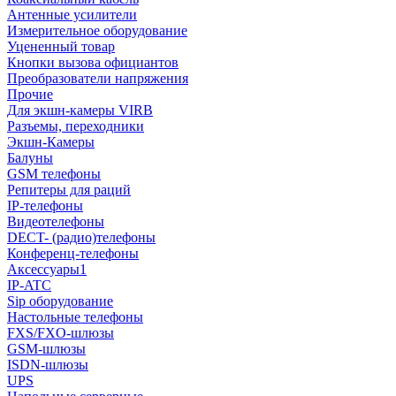
Антенные усилители
Измерительное оборудование
Уцененный товар
Кнопки вызова официантов
Преобразователи напряжения
Прочие
Для экшн-камеры VIRB
Разъемы, переходники
Экшн-Камеры
Балуны
GSM телефоны
Репитеры для раций
IP-телефоны
Видеотелефоны
DECT- (радио)телефоны
Конференц-телефоны
Аксессуары1
IP-ATC
Sip оборудование
Настольные телефоны
FXS/FXO-шлюзы
GSM-шлюзы
ISDN-шлюзы
UPS