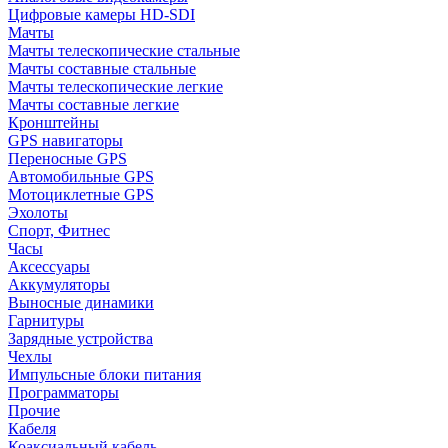
Цифровые камеры HD-SDI
Мачты
Мачты телескопические стальные
Мачты составные стальные
Мачты телескопические легкие
Мачты составные легкие
Кронштейны
GPS навигаторы
Переносные GPS
Автомобильные GPS
Мотоциклетные GPS
Эхолоты
Спорт, Фитнес
Часы
Аксессуары
Аккумуляторы
Выносные динамики
Гарнитуры
Зарядные устройства
Чехлы
Импульсные блоки питания
Программаторы
Прочие
Кабеля
Коаксиальный кабель