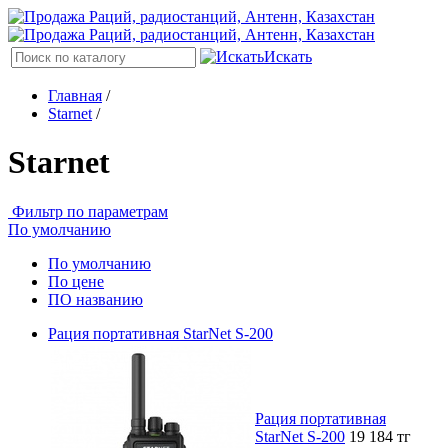
Искать
Главная
/
Starnet
/
Starnet
Фильтр по параметрам
По умолчанию
По умолчанию
По цене
ПО названию
Рация портативная StarNet S-200
Рация портативная
StarNet S-200
19 184
тг