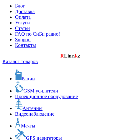
Блог
Доставка
Оплата
Услуги
Статьи
FAQ по СиБи радио!
Support
Контакты
R
Line.
k
z
Каталог товаров
Рации
GSM усилители
Проекционное оборудование
Антенны
Видеонаблюдение
Мачты
GPS навигаторы