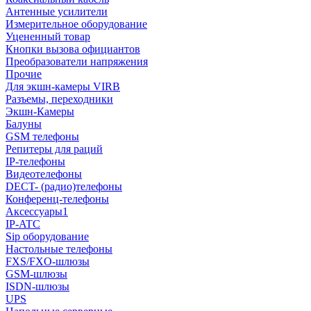
Антенные усилители
Измерительное оборудование
Уцененный товар
Кнопки вызова официантов
Преобразователи напряжения
Прочие
Для экшн-камеры VIRB
Разъемы, переходники
Экшн-Камеры
Балуны
GSM телефоны
Репитеры для раций
IP-телефоны
Видеотелефоны
DECT- (радио)телефоны
Конференц-телефоны
Аксессуары1
IP-ATC
Sip оборудование
Настольные телефоны
FXS/FXO-шлюзы
GSM-шлюзы
ISDN-шлюзы
UPS