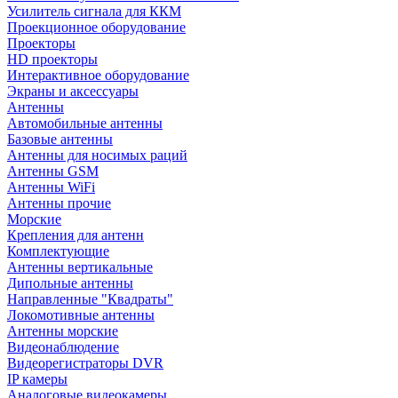
Усилитель сигнала для ККМ
Проекционное оборудование
Проекторы
HD проекторы
Интерактивное оборудование
Экраны и аксессуары
Антенны
Автомобильные антенны
Базовые антенны
Антенны для носимых раций
Антенны GSM
Антенны WiFi
Антенны прочие
Морские
Крепления для антенн
Комплектующие
Антенны вертикальные
Дипольные антенны
Направленные "Квадраты"
Локомотивные антенны
Антенны морские
Видеонаблюдение
Видеорегистраторы DVR
IP камеры
Аналоговые видеокамеры