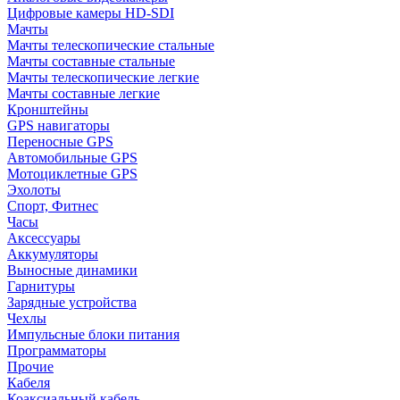
Цифровые камеры HD-SDI
Мачты
Мачты телескопические стальные
Мачты составные стальные
Мачты телескопические легкие
Мачты составные легкие
Кронштейны
GPS навигаторы
Переносные GPS
Автомобильные GPS
Мотоциклетные GPS
Эхолоты
Спорт, Фитнес
Часы
Аксессуары
Аккумуляторы
Выносные динамики
Гарнитуры
Зарядные устройства
Чехлы
Импульсные блоки питания
Программаторы
Прочие
Кабеля
Коаксиальный кабель