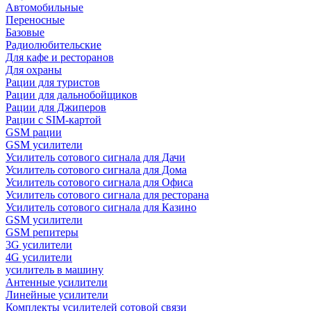
Автомобильные
Переносные
Базовые
Радиолюбительские
Для кафе и ресторанов
Для охраны
Рации для туристов
Рации для дальнобойщиков
Рации для Джиперов
Рации с SIM-картой
GSM рации
GSM усилители
Усилитель сотового сигнала для Дачи
Усилитель сотового сигнала для Дома
Усилитель сотового сигнала для Офиса
Усилитель сотового сигнала для ресторана
Усилитель сотового сигнала для Казино
GSM усилители
GSM репитеры
3G усилители
4G усилители
усилитель в машину
Антенные усилители
Линейные усилители
Комплекты усилителей сотовой связи