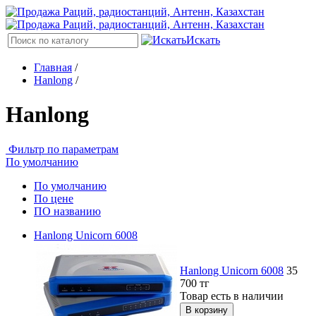
Искать
Главная
/
Hanlong
/
Hanlong
Фильтр по параметрам
По умолчанию
По умолчанию
По цене
ПО названию
Hanlong Unicorn 6008
Hanlong Unicorn 6008
35
700
тг
Товар есть в наличии