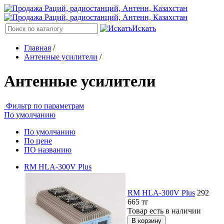
Искать
Главная
/
Антенные усилители
/
Антенные усилители
Фильтр по параметрам
По умолчанию
По умолчанию
По цене
ПО названию
RM HLA-300V Plus
RM HLA-300V Plus
292
665
тг
Товар есть в наличии