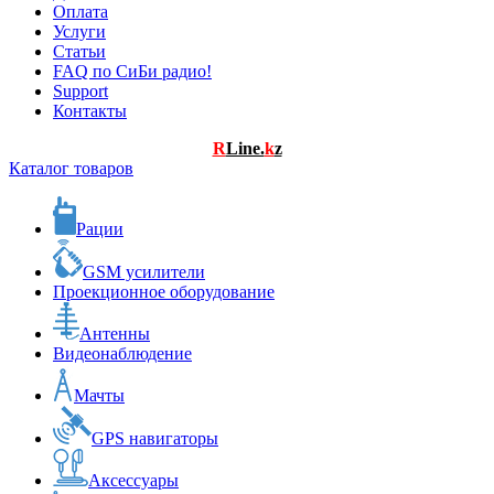
Оплата
Услуги
Статьи
FAQ по СиБи радио!
Support
Контакты
R
Line.
k
z
Каталог товаров
Рации
GSM усилители
Проекционное оборудование
Антенны
Видеонаблюдение
Мачты
GPS навигаторы
Аксессуары