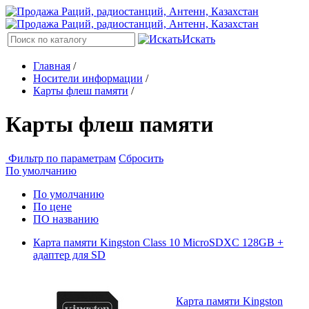
Искать
Главная
/
Носители информации
/
Карты флеш памяти
/
Карты флеш памяти
Фильтр по параметрам
Сбросить
По умолчанию
По умолчанию
По цене
ПО названию
Карта памяти Kingston Class 10 MicroSDXC 128GB +
адаптер для SD
Карта памяти Kingston