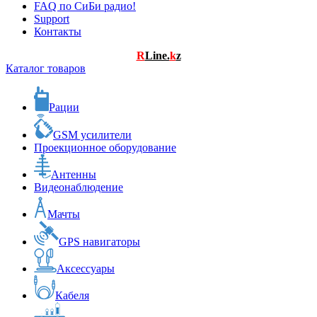
FAQ по СиБи радио!
Support
Контакты
R
Line.
k
z
Каталог товаров
Рации
GSM усилители
Проекционное оборудование
Антенны
Видеонаблюдение
Мачты
GPS навигаторы
Аксессуары
Кабеля