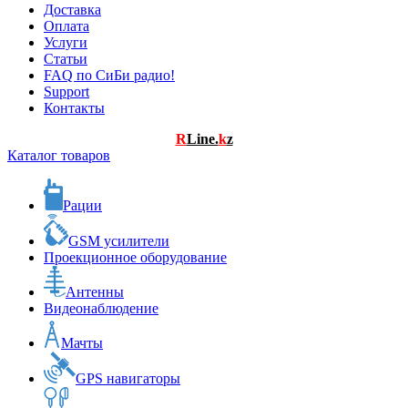
Доставка
Оплата
Услуги
Статьи
FAQ по СиБи радио!
Support
Контакты
R
Line.
k
z
Каталог товаров
Рации
GSM усилители
Проекционное оборудование
Антенны
Видеонаблюдение
Мачты
GPS навигаторы