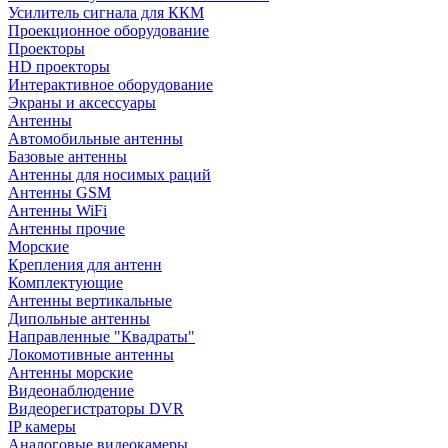
Усилитель сигнала для ККМ
Проекционное оборудование
Проекторы
HD проекторы
Интерактивное оборудование
Экраны и аксессуары
Антенны
Автомобильные антенны
Базовые антенны
Антенны для носимых раций
Антенны GSM
Антенны WiFi
Антенны прочие
Морские
Крепления для антенн
Комплектующие
Антенны вертикальные
Дипольные антенны
Направленные "Квадраты"
Локомотивные антенны
Антенны морские
Видеонаблюдение
Видеорегистраторы DVR
IP камеры
Аналоговые видеокамеры