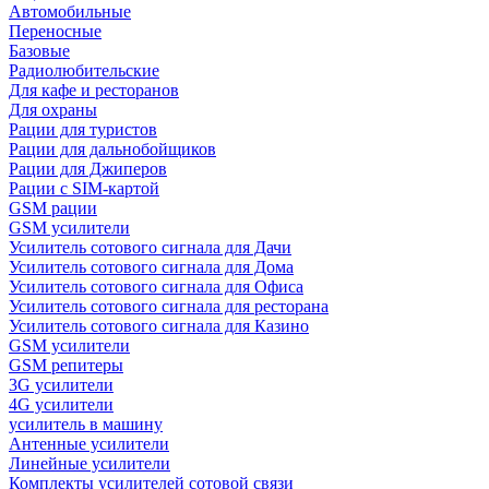
Автомобильные
Переносные
Базовые
Радиолюбительские
Для кафе и ресторанов
Для охраны
Рации для туристов
Рации для дальнобойщиков
Рации для Джиперов
Рации с SIM-картой
GSM рации
GSM усилители
Усилитель сотового сигнала для Дачи
Усилитель сотового сигнала для Дома
Усилитель сотового сигнала для Офиса
Усилитель сотового сигнала для ресторана
Усилитель сотового сигнала для Казино
GSM усилители
GSM репитеры
3G усилители
4G усилители
усилитель в машину
Антенные усилители
Линейные усилители
Комплекты усилителей сотовой связи