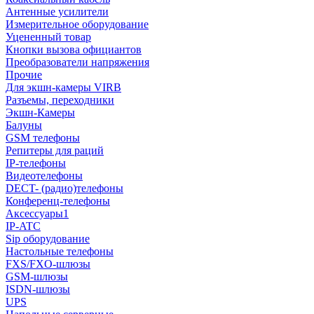
Антенные усилители
Измерительное оборудование
Уцененный товар
Кнопки вызова официантов
Преобразователи напряжения
Прочие
Для экшн-камеры VIRB
Разъемы, переходники
Экшн-Камеры
Балуны
GSM телефоны
Репитеры для раций
IP-телефоны
Видеотелефоны
DECT- (радио)телефоны
Конференц-телефоны
Аксессуары1
IP-ATC
Sip оборудование
Настольные телефоны
FXS/FXO-шлюзы
GSM-шлюзы
ISDN-шлюзы
UPS