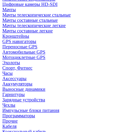
Цифровые камеры HD-SDI
Мачты
Мачты телескопические стальные
Мачты составные стальные
Мачты телескопические легкие
Мачты составные легкие
Кронштейны
GPS навигаторы
Переносные GPS
Автомобильные GPS
Мотоциклетные GPS
Эхолоты
Спорт, Фитнес
Часы
Аксессуары
Аккумуляторы
Выносные динамики
Гарнитуры
Зарядные устройства
Чехлы
Импульсные блоки питания
Программаторы
Прочие
Кабеля
Коаксиальный кабель