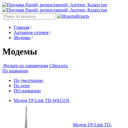
Искать
Главная
/
Активное сетевое
/
Модемы
/
Модемы
Фильтр по параметрам
Сбросить
По названию
По умолчанию
По цене
ПО названию
Модем TP-Link TD-W8151N
Модем TP-Link TD-