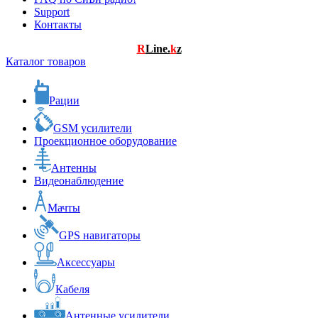
Support
Контакты
R
Line.
k
z
Каталог товаров
Рации
GSM усилители
Проекционное оборудование
Антенны
Видеонаблюдение
Мачты
GPS навигаторы
Аксессуары
Кабеля
Антенные усилители