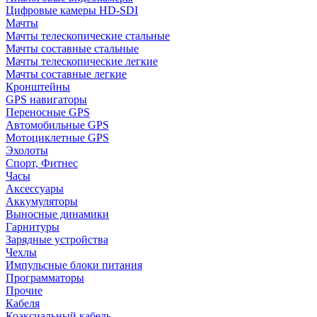
Цифровые камеры HD-SDI
Мачты
Мачты телескопические стальные
Мачты составные стальные
Мачты телескопические легкие
Мачты составные легкие
Кронштейны
GPS навигаторы
Переносные GPS
Автомобильные GPS
Мотоциклетные GPS
Эхолоты
Спорт, Фитнес
Часы
Аксессуары
Аккумуляторы
Выносные динамики
Гарнитуры
Зарядные устройства
Чехлы
Импульсные блоки питания
Программаторы
Прочие
Кабеля
Коаксиальный кабель