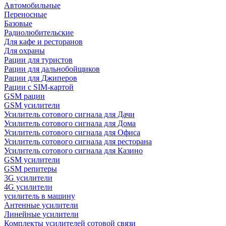
Автомобильные
Переносные
Базовые
Радиолюбительские
Для кафе и ресторанов
Для охраны
Рации для туристов
Рации для дальнобойщиков
Рации для Джиперов
Рации с SIM-картой
GSM рации
GSM усилители
Усилитель сотового сигнала для Дачи
Усилитель сотового сигнала для Дома
Усилитель сотового сигнала для Офиса
Усилитель сотового сигнала для ресторана
Усилитель сотового сигнала для Казино
GSM усилители
GSM репитеры
3G усилители
4G усилители
усилитель в машину
Антенные усилители
Линейные усилители
Комплекты усилителей сотовой связи