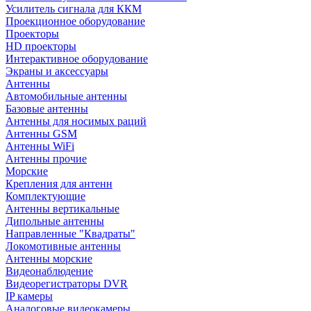
Усилитель сигнала для ККМ
Проекционное оборудование
Проекторы
HD проекторы
Интерактивное оборудование
Экраны и аксессуары
Антенны
Автомобильные антенны
Базовые антенны
Антенны для носимых раций
Антенны GSM
Антенны WiFi
Антенны прочие
Морские
Крепления для антенн
Комплектующие
Антенны вертикальные
Дипольные антенны
Направленные "Квадраты"
Локомотивные антенны
Антенны морские
Видеонаблюдение
Видеорегистраторы DVR
IP камеры
Аналоговые видеокамеры