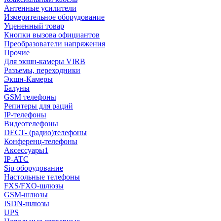
Антенные усилители
Измерительное оборудование
Уцененный товар
Кнопки вызова официантов
Преобразователи напряжения
Прочие
Для экшн-камеры VIRB
Разъемы, переходники
Экшн-Камеры
Балуны
GSM телефоны
Репитеры для раций
IP-телефоны
Видеотелефоны
DECT- (радио)телефоны
Конференц-телефоны
Аксессуары1
IP-ATC
Sip оборудование
Настольные телефоны
FXS/FXO-шлюзы
GSM-шлюзы
ISDN-шлюзы
UPS