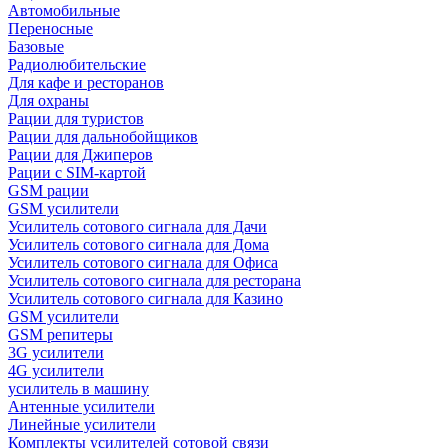
Автомобильные
Переносные
Базовые
Радиолюбительские
Для кафе и ресторанов
Для охраны
Рации для туристов
Рации для дальнобойщиков
Рации для Джиперов
Рации с SIM-картой
GSM рации
GSM усилители
Усилитель сотового сигнала для Дачи
Усилитель сотового сигнала для Дома
Усилитель сотового сигнала для Офиса
Усилитель сотового сигнала для ресторана
Усилитель сотового сигнала для Казино
GSM усилители
GSM репитеры
3G усилители
4G усилители
усилитель в машину
Антенные усилители
Линейные усилители
Комплекты усилителей сотовой связи