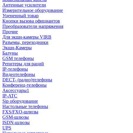
Антенные усилители
Измерительное оборудование
Уцененный товар
Кнопки вызова официантов
Преобразователи напряжения
Прочие
Для экшн-камеры VIRB
Разъемы, переходники
Экшн-Камеры
Балуны
GSM телефоны
Репитеры для раций
IP-телефоны
Видеотелефоны
DECT- (радио)телефоны
Конференц-телефоны
Аксессуары1
IP-ATC
Sip оборудование
Настольные телефоны
FXS/FXO-шлюзы
GSM-шлюзы
ISDN-шлюзы
UPS