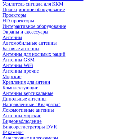
Усилитель сигнала для ККМ
Проекционное оборудование
Проекторы
HD проекторы
Интерактивное оборудование
Экраны и аксессуары
Антенны
Автомобильные антенны
Базовые антенны
Антенны для носимых раций
Антенны GSM
Антенны WiFi
Антенны прочие
Морские
Крепления для антенн
Комплектующие
Антенны вертикальные
Дипольные антенны
Направленные "Квадраты"
Локомотивные антенны
Антенны морские
Видеонаблюдение
Видеорегистраторы DVR
IP камеры
Аналоговые видеокамеры