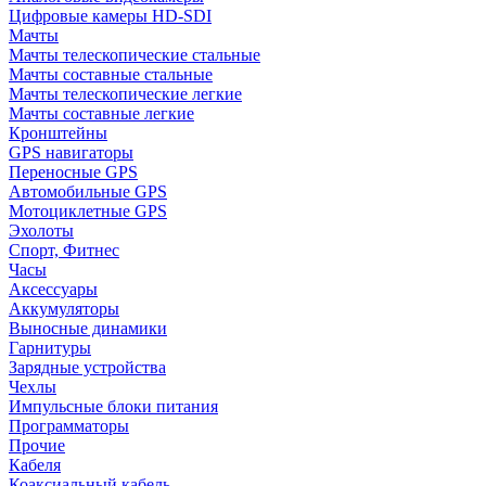
Цифровые камеры HD-SDI
Мачты
Мачты телескопические стальные
Мачты составные стальные
Мачты телескопические легкие
Мачты составные легкие
Кронштейны
GPS навигаторы
Переносные GPS
Автомобильные GPS
Мотоциклетные GPS
Эхолоты
Спорт, Фитнес
Часы
Аксессуары
Аккумуляторы
Выносные динамики
Гарнитуры
Зарядные устройства
Чехлы
Импульсные блоки питания
Программаторы
Прочие
Кабеля
Коаксиальный кабель