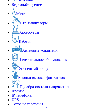
Антенны
Видеонаблюдение
Мачты
GPS навигаторы
Аксессуары
Кабеля
Антенные усилители
Измерительное оборудование
Уцененный товар
Кнопки вызова официантов
Преобразователи напряжения
Прочие
IP-телефоны
UPS
Сотовые телефоны