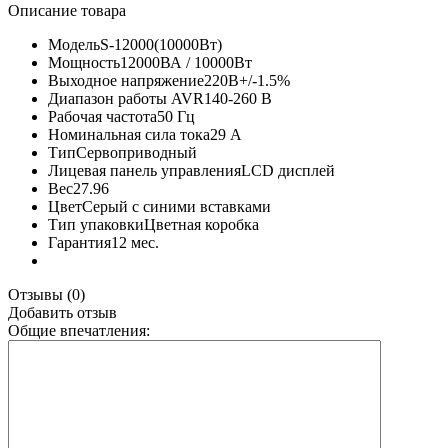
Описание товара
Модель
S-12000(10000Вт)
Мощность
12000ВА / 10000Вт
Выходное напряжение
220В+/-1.5%
Диапазон работы AVR
140-260 В
Рабочая частота
50 Гц
Номинальная сила тока
29 А
Тип
Сервоприводный
Лицевая панель управления
LCD дисплей
Вес
27.96
Цвет
Серый с синими вставками
Тип упаковки
Цветная коробка
Гарантия
12 мес.
Отзывы (0)
Добавить отзыв
Общие впечатления: