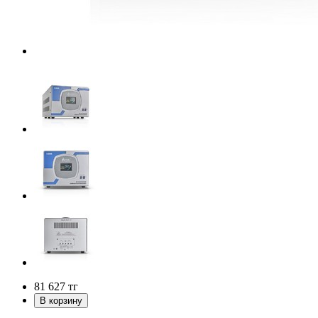
81 627
тг