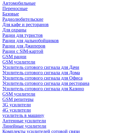
Автомобильные
Переносные
Базовые
Радиолюбительские
Для кафе и ресторанов
Для охраны
Рации для туристов
Рации для дальнобойщиков
Рации для Джиперов
Рации с SIM-картой
GSM рации
GSM усилители
Усилитель сотового сигнала для Дачи
Усилитель сотового сигнала для Дома
Усилитель сотового сигнала для Офиса
Усилитель сотового сигнала для ресторана
Усилитель сотового сигнала для Казино
GSM усилители
GSM репитеры
3G усилители
4G усилители
усилитель в машину
Антенные усилители
Линейные усилители
Комплекты усилителей сотовой связи