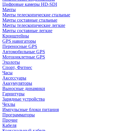
Цифровые камеры HD-SDI
Мачты
Мачты телескопические стальные
Мачты составные стальные
Мачты телескопические легкие
Мачты составные легкие
Кронштейны
GPS навигаторы
Переносные GPS
Автомобильные GPS
Мотоциклетные GPS
Эхолоты
Спорт, Фитнес
Часы
Аксессуары
Аккумуляторы
Выносные динамики
Гарнитуры
Зарядные устройства
Чехлы
Импульсные блоки питания
Программаторы
Прочие
Кабеля
Коаксиальный кабель