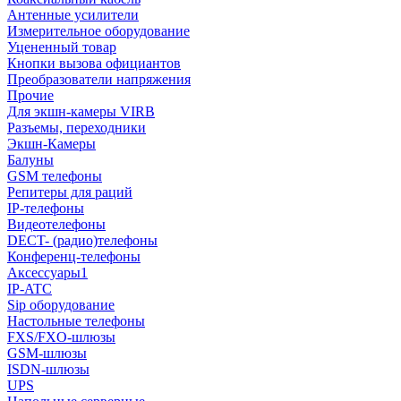
Антенные усилители
Измерительное оборудование
Уцененный товар
Кнопки вызова официантов
Преобразователи напряжения
Прочие
Для экшн-камеры VIRB
Разъемы, переходники
Экшн-Камеры
Балуны
GSM телефоны
Репитеры для раций
IP-телефоны
Видеотелефоны
DECT- (радио)телефоны
Конференц-телефоны
Аксессуары1
IP-ATC
Sip оборудование
Настольные телефоны
FXS/FXO-шлюзы
GSM-шлюзы
ISDN-шлюзы
UPS