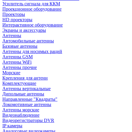
Усилитель сигнала для ККМ
Проекционное оборудование
Проекторы
HD проекторы
Интерактивное оборудование
Экраны и аксессуары
Антенны
Автомобильные антенны
Базовые антенны
Антенны для носимых раций
Антенны GSM
Антенны WiFi
Антенны прочие
Морские
Крепления для антенн
Комплектующие
Антенны вертикальные
Дипольные антенны
Направленные "Квадраты"
Локомотивные антенны
Антенны морские
Видеонаблюдение
Видеорегистраторы DVR
IP камеры
Аналоговые видеокамеры