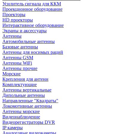
Усилитель сигнала для ККМ
Проекционное оборудование
Проекторы
HD проекторы
Интерактивное оборудование
Экраны и аксессуары
Антенны
Автомобильные антенны
Базовые антенны
Антенны для носимых раций
Антенны GSM
Антенны WiFi
Антенны прочие
Морские
Крепления для антенн
Комплектующие
Антенны вертикальные
Дипольные антенны
Направленные "Квадраты"
Локомотивные антенны
Антенны морские
Видеонаблюдение
Видеорегистраторы DVR
IP камеры
Аналоговые видеокамеры