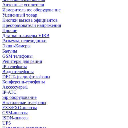
Антенные усилители
Измерительное оборудование
Уцененный товар
Кнопки вызова официантов
Преобразователи напряжения
Прочие
Для экшн-камеры VIRB
Разъемы, переходники
Экшн-Камеры
Балуны
GSM телефоны
Репитеры для раций
IP-телефоны
Видеотелефоны
DECT- (радио)телефоны
Конференц-телефоны
Аксессуары1
IP-ATC
Sip оборудование
Настольные телефоны
FXS/FXO-шлюзы
GSM-шлюзы
ISDN-шлюзы
UPS