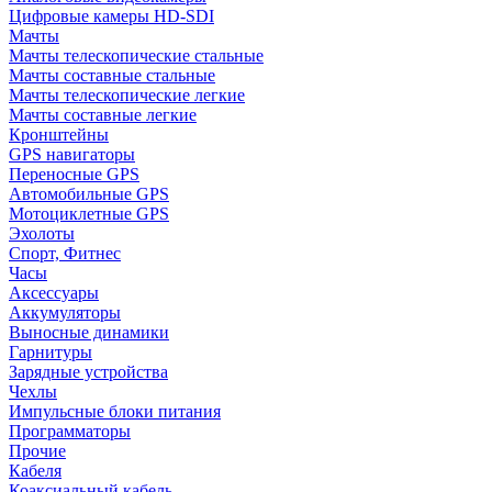
Цифровые камеры HD-SDI
Мачты
Мачты телескопические стальные
Мачты составные стальные
Мачты телескопические легкие
Мачты составные легкие
Кронштейны
GPS навигаторы
Переносные GPS
Автомобильные GPS
Мотоциклетные GPS
Эхолоты
Спорт, Фитнес
Часы
Аксессуары
Аккумуляторы
Выносные динамики
Гарнитуры
Зарядные устройства
Чехлы
Импульсные блоки питания
Программаторы
Прочие
Кабеля
Коаксиальный кабель