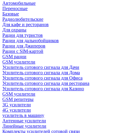
Автомобильные
Переносные
Базовые
Радиолюбительские
Для кафе и ресторанов
Для охраны
Рации для туристов
Рации для дальнобойщиков
Рации для Джиперов
Рации с SIM-картой
GSM рации
GSM усилители
Усилитель сотового сигнала для Дачи
Усилитель сотового сигнала для Дома
Усилитель сотового сигнала для Офиса
Усилитель сотового сигнала для ресторана
Усилитель сотового сигнала для Казино
GSM усилители
GSM репитеры
3G усилители
4G усилители
усилитель в машину
Антенные усилители
Линейные усилители
Комплекты усилителей сотовой связи