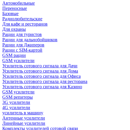
Автомобильные
Переносные
Базовые
Радиолюбительские
Для кафе и ресторанов
Для охраны
Рации для туристов
Рации для дальнобойщиков
Рации для Джиперов
Рации с SIM-картой
GSM рации
GSM усилители
Усилитель сотового сигнала для Дачи
Усилитель сотового сигнала для Дома
Усилитель сотового сигнала для Офиса
Усилитель сотового сигнала для ресторана
Усилитель сотового сигнала для Казино
GSM усилители
GSM репитеры
3G усилители
4G усилители
усилитель в машину
Антенные усилители
Линейные усилители
Комплекты усилителей сотовой связи