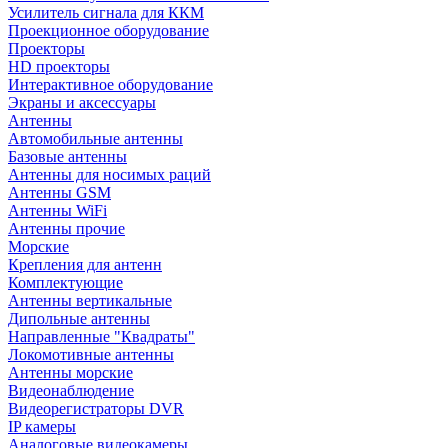
Усилитель сигнала для ККМ
Проекционное оборудование
Проекторы
HD проекторы
Интерактивное оборудование
Экраны и аксессуары
Антенны
Автомобильные антенны
Базовые антенны
Антенны для носимых раций
Антенны GSM
Антенны WiFi
Антенны прочие
Морские
Крепления для антенн
Комплектующие
Антенны вертикальные
Дипольные антенны
Направленные "Квадраты"
Локомотивные антенны
Антенны морские
Видеонаблюдение
Видеорегистраторы DVR
IP камеры
Аналоговые видеокамеры