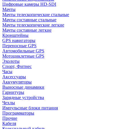
Цифровые камеры HD-SDI
Мачты
Мачты телескопические стальные
Мачты составные стальные
Мачты телескопические легкие
Мачты составные легкие
Кронштейны
GPS навигаторы
Переносные GPS
Автомобильные GPS
Мотоциклетные GPS
Эхолоты
Спорт, Фитнес
Часы
Аксессуары
Аккумуляторы
Выносные динамики
Гарнитуры
Зарядные устройства
Чехлы
Импульсные блоки питания
Программаторы
Прочие
Кабеля
Коаксиальный кабель