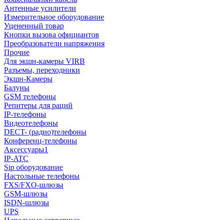
Антенные усилители
Измерительное оборудование
Уцененный товар
Кнопки вызова официантов
Преобразователи напряжения
Прочие
Для экшн-камеры VIRB
Разъемы, переходники
Экшн-Камеры
Балуны
GSM телефоны
Репитеры для раций
IP-телефоны
Видеотелефоны
DECT- (радио)телефоны
Конференц-телефоны
Аксессуары1
IP-ATC
Sip оборудование
Настольные телефоны
FXS/FXO-шлюзы
GSM-шлюзы
ISDN-шлюзы
UPS