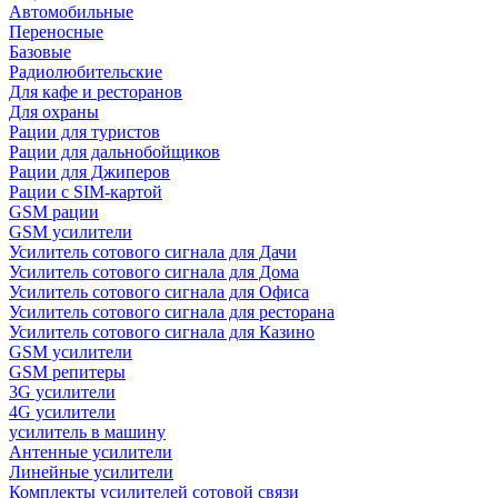
Автомобильные
Переносные
Базовые
Радиолюбительские
Для кафе и ресторанов
Для охраны
Рации для туристов
Рации для дальнобойщиков
Рации для Джиперов
Рации с SIM-картой
GSM рации
GSM усилители
Усилитель сотового сигнала для Дачи
Усилитель сотового сигнала для Дома
Усилитель сотового сигнала для Офиса
Усилитель сотового сигнала для ресторана
Усилитель сотового сигнала для Казино
GSM усилители
GSM репитеры
3G усилители
4G усилители
усилитель в машину
Антенные усилители
Линейные усилители
Комплекты усилителей сотовой связи