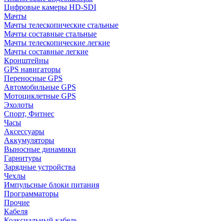
Цифровые камеры HD-SDI
Мачты
Мачты телескопические стальные
Мачты составные стальные
Мачты телескопические легкие
Мачты составные легкие
Кронштейны
GPS навигаторы
Переносные GPS
Автомобильные GPS
Мотоциклетные GPS
Эхолоты
Спорт, Фитнес
Часы
Аксессуары
Аккумуляторы
Выносные динамики
Гарнитуры
Зарядные устройства
Чехлы
Импульсные блоки питания
Программаторы
Прочие
Кабеля
Коаксиальный кабель