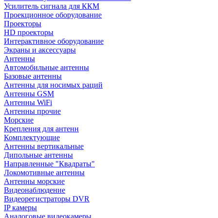
Усилитель сигнала для ККМ
Проекционное оборудование
Проекторы
HD проекторы
Интерактивное оборудование
Экраны и аксессуары
Антенны
Автомобильные антенны
Базовые антенны
Антенны для носимых раций
Антенны GSM
Антенны WiFi
Антенны прочие
Морские
Крепления для антенн
Комплектующие
Антенны вертикальные
Дипольные антенны
Направленные "Квадраты"
Локомотивные антенны
Антенны морские
Видеонаблюдение
Видеорегистраторы DVR
IP камеры
Аналоговые видеокамеры