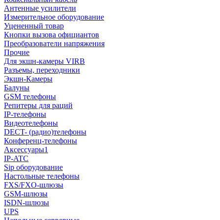
Антенные усилители
Измерительное оборудование
Уцененный товар
Кнопки вызова официантов
Преобразователи напряжения
Прочие
Для экшн-камеры VIRB
Разъемы, переходники
Экшн-Камеры
Балуны
GSM телефоны
Репитеры для раций
IP-телефоны
Видеотелефоны
DECT- (радио)телефоны
Конференц-телефоны
Аксессуары1
IP-ATC
Sip оборудование
Настольные телефоны
FXS/FXO-шлюзы
GSM-шлюзы
ISDN-шлюзы
UPS