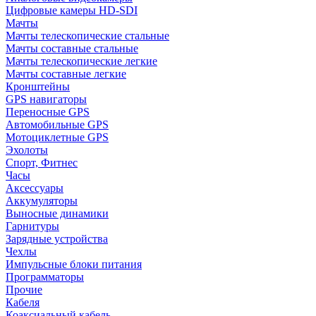
Цифровые камеры HD-SDI
Мачты
Мачты телескопические стальные
Мачты составные стальные
Мачты телескопические легкие
Мачты составные легкие
Кронштейны
GPS навигаторы
Переносные GPS
Автомобильные GPS
Мотоциклетные GPS
Эхолоты
Спорт, Фитнес
Часы
Аксессуары
Аккумуляторы
Выносные динамики
Гарнитуры
Зарядные устройства
Чехлы
Импульсные блоки питания
Программаторы
Прочие
Кабеля
Коаксиальный кабель