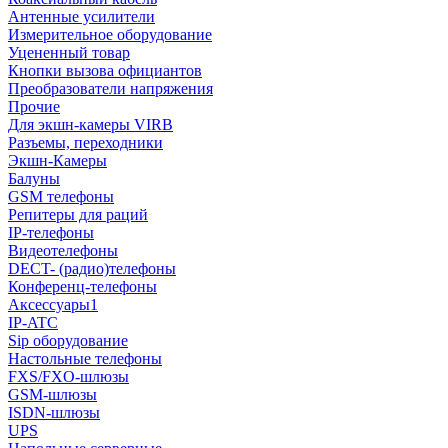
Антенные усилители
Измерительное оборудование
Уцененный товар
Кнопки вызова официантов
Преобразователи напряжения
Прочие
Для экшн-камеры VIRB
Разъемы, переходники
Экшн-Камеры
Балуны
GSM телефоны
Репитеры для раций
IP-телефоны
Видеотелефоны
DECT- (радио)телефоны
Конференц-телефоны
Аксессуары1
IP-ATC
Sip оборудование
Настольные телефоны
FXS/FXO-шлюзы
GSM-шлюзы
ISDN-шлюзы
UPS