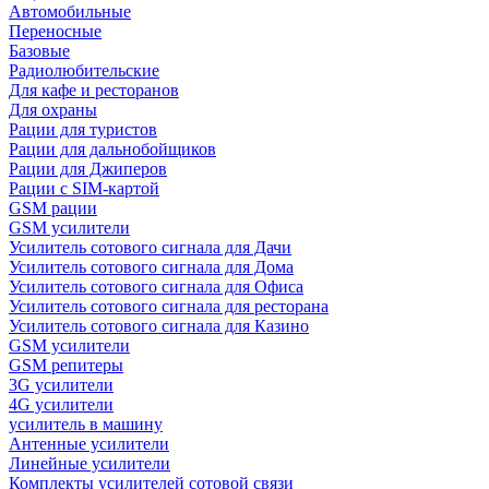
Автомобильные
Переносные
Базовые
Радиолюбительские
Для кафе и ресторанов
Для охраны
Рации для туристов
Рации для дальнобойщиков
Рации для Джиперов
Рации с SIM-картой
GSM рации
GSM усилители
Усилитель сотового сигнала для Дачи
Усилитель сотового сигнала для Дома
Усилитель сотового сигнала для Офиса
Усилитель сотового сигнала для ресторана
Усилитель сотового сигнала для Казино
GSM усилители
GSM репитеры
3G усилители
4G усилители
усилитель в машину
Антенные усилители
Линейные усилители
Комплекты усилителей сотовой связи