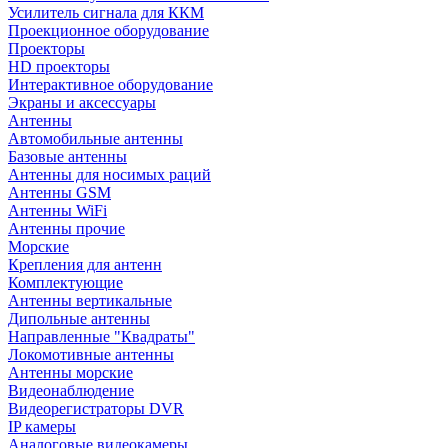
Усилитель сигнала для ККМ
Проекционное оборудование
Проекторы
HD проекторы
Интерактивное оборудование
Экраны и аксессуары
Антенны
Автомобильные антенны
Базовые антенны
Антенны для носимых раций
Антенны GSM
Антенны WiFi
Антенны прочие
Морские
Крепления для антенн
Комплектующие
Антенны вертикальные
Дипольные антенны
Направленные "Квадраты"
Локомотивные антенны
Антенны морские
Видеонаблюдение
Видеорегистраторы DVR
IP камеры
Аналоговые видеокамеры