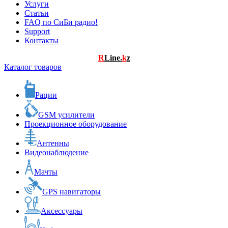
Услуги
Статьи
FAQ по СиБи радио!
Support
Контакты
R
Line.
k
z
Каталог товаров
Рации
GSM усилители
Проекционное оборудование
Антенны
Видеонаблюдение
Мачты
GPS навигаторы
Аксессуары