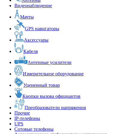
Антенны
Видеонаблюдение
Мачты
GPS навигаторы
Аксессуары
Кабеля
Антенные усилители
Измерительное оборудование
Уцененный товар
Кнопки вызова официантов
Преобразователи напряжения
Прочие
IP-телефоны
UPS
Сотовые телефоны