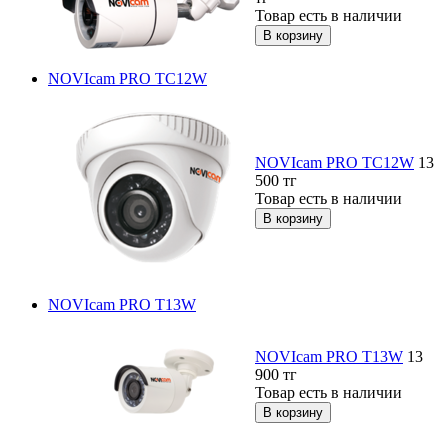
Товар есть в наличии
NOVIcam PRO TC12W
NOVIcam PRO TC12W
13
500
тг
Товар есть в наличии
NOVIcam PRO T13W
NOVIcam PRO T13W
13
900
тг
Товар есть в наличии