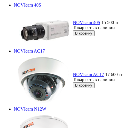
NOVIcam 40S
NOVIcam 40S
15 500
тг
Товар есть в наличии
NOVIcam AC17
NOVIcam AC17
17 600
тг
Товар есть в наличии
NOVIcam N12W