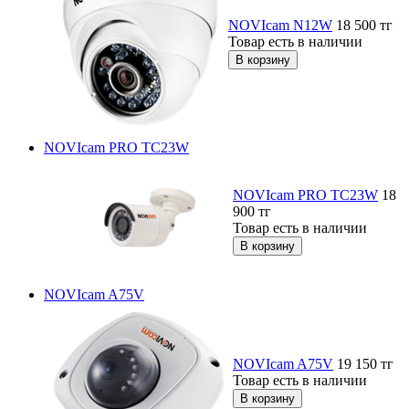
NOVIcam N12W
18 500
тг
Товар есть в наличии
NOVIcam PRO TC23W
NOVIcam PRO TC23W
18
900
тг
Товар есть в наличии
NOVIcam A75V
NOVIcam A75V
19 150
тг
Товар есть в наличии